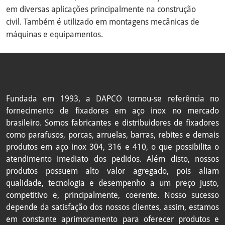
em diversas aplicações principalmente na construção
BARRA ROSC DIN 976-1 A2 M16 -
2BRM16
P2,00 X 1M
civil.
Também é utilizado em montagens mecânicas de
máquinas e equipamentos.
BARRA ROSC DIN 976-1 A2 M18 -
2BRM18
P2,50 X 1M
BARRA ROSC DIN 976-1 A2 M20 -
2BRM20
P2,50 X 1M
Fundada em 1993, a DAPCO tornou-se referência no
BARRA ROSC DIN 976-1 A2 M22 -
fornecimento de fixadores em aço inox no mercado
2BRM22
P2,50 X 1M
brasileiro. Somos fabricantes e distribuidores de fixadores
como
parafusos, porcas, arruelas, barras, rebites e demais
BARRA ROSC DIN 976-1 A2 M24 -
2BRM24
produtos em aço inox 304, 316 e 410, o que possibilita o
P3,00 X 1M
atendimento imediato dos pedidos. Além disto, nossos
produtos possuem alto valor agregado, pois aliam
BARRA ROSC DIN 976-1 A2 M30 -
2BRM30
qualidade, tecnologia e desempenho a um preço justo,
P3,50 X 1M
competitivo e, principalmente, coerente. Nosso sucesso
BARRA ROSC DIN 976-1 A2 M36 -
depende da satisfação dos nossos clientes, assim, estamos
2BRM36
P4.00 X 1M
em constante aprimoramento para oferecer produtos e