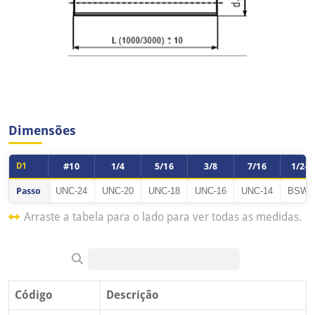
Dimensões
D1
#10
1/4
5/16
3/8
7/16
1/2-1
Tabela de dimensões do produto Barra Roscada Inox 304 (A2)
Passo
UNC-24
UNC-20
UNC-18
UNC-16
UNC-14
BSW-
Arraste a tabela para o lado para ver todas as medidas.
Código
Descrição