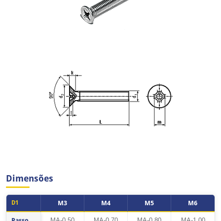
Dimensões
D1
M3
M4
M5
M6
Tabela de dimensões do produto Parafuso Inox Rosca Máquina Cabeça Cha
Passo
MA-0,50
MA-0,70
MA-0,80
MA-1,00