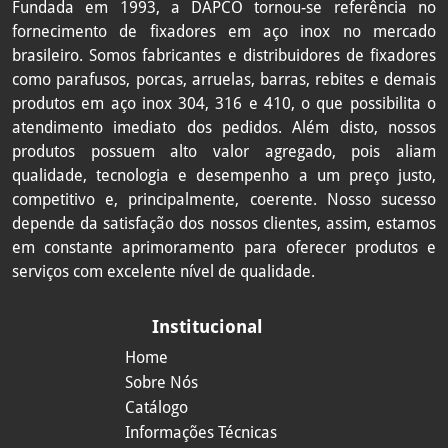
Fundada em 1993, a DAPCO tornou-se referência no
PARAF RM CH PHS DIN 965 A4 M3 -
4MCHPHM3X40
fornecimento de fixadores em aço inox no mercado
P0,50 X 40
brasileiro. Somos fabricantes e distribuidores de fixadores
PARAF RM CH PHS DIN 965 A4 M3 -
como
parafusos, porcas, arruelas, barras, rebites e demais
4MCHPHM3X50
P0,50 X 50
produtos em aço inox 304, 316 e 410, o que possibilita o
atendimento imediato dos pedidos. Além disto, nossos
PARAF RM CH PHS DIN 965 A4 M4 -
produtos possuem alto valor agregado, pois aliam
4MCHPHM4X8
P0,70 X 8
qualidade, tecnologia e desempenho a um preço justo,
competitivo e, principalmente, coerente. Nosso sucesso
PARAF RM CH PHS DIN 965 A4 M4 -
4MCHPHM4X10
depende da satisfação dos nossos clientes, assim, estamos
P0,70 X 10
em constante aprimoramento para oferecer produtos e
serviços com excelente nível de qualidade.
PARAF RM CH PHS DIN 965 A4 M4 -
4MCHPHM4X12
P0,70 X 12
Institucional
PARAF RM CH PHS DIN 965 A4 M4 -
4MCHPHM4X16
Home
P0,70 X 16
Sobre Nós
PARAF RM CH PHS DIN 965 A4 M4 -
Catálogo
4MCHPHM4X20
P0,70 X 20
Informações Técnicas