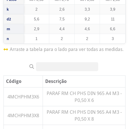
k
2
2,6
3,3
3,9
d2
5,6
7,5
9,2
11
m
2,9
4,4
4,6
6,6
n
1
2
2
3
Arraste a tabela para o lado para ver todas as medidas.
Código
Descrição
PARAF RM CH PHS DIN 965 A4 M3 -
4MCHPHM3X6
P0,50 X 6
PARAF RM CH PHS DIN 965 A4 M3 -
4MCHPHM3X8
P0,50 X 8