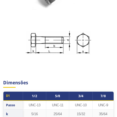
Dimensões
D1
1/2
5/8
3/4
7/8
Tabela de dimensões do produto Parafuso Inox Sextavado Rosca Parcial 3
Passo
UNC-13
UNC-11
UNC-10
UNC-9
k
5/16
25/64
15/32
35/64