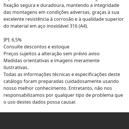
fixação segura e duradoura, mantendo a integridade
1/2RP
316 (A4)
das montagens em condições adversas, graças à sua
PARAF ANSI B18. 2. 1. 3/4 - 10 X 3 RP 316
excelente resistência à corrosão e à qualidade superior
4SX3/4X3RP
(A4)
do material em aço inoxidável 316 (A4).
4SX3/4X3-
PARAF ANSI B18. 2. 1. 3/4 - 10 X 3-1/2 RP
IPI: 6,5%
1/2RP
316 (A4)
Consulte descontos e estoque
Preços sujeitos a alteração sem prévio aviso
PARAF ANSI B18. 2. 1. 3/4 - 10 X 4 RP 316
4SX3/4X4RP
Medidas orientativas e imagens meramente
(A4)
ilustrativas.
Todas as informações técnicas e especificações deste
PARAF SX ANSI B18. 2. 1. 7/8 - 9 X 3 RP
4SX7/8X3RP
catálogo foram preparadas cuidadosamente usando
316 (A4)
nosso melhor conhecimento. Entretanto, não nos
4SX7/8X3-
PARAF SX ANSI B18. 2. 1. 7/8 - 9 X 3-1/2
responsabilizamos por qualquer tipo de problema que
1/2RP
RP 316 (A4)
o uso destes dados possa causar.
PARAF SX ANSI B18. 2. 1. 7/8 - 9 X 4 RP
4SX7/8X4RP
316 (A4)