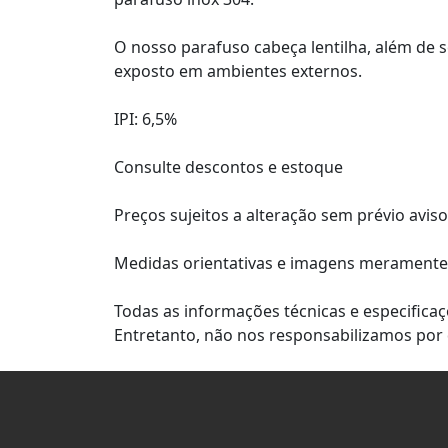
2MLN5/16X2
O nosso parafuso cabeça lentilha, além de 
2MLN3/8X3/4
exposto em ambientes externos.
2MLN3/8X1
IPI: 6,5%
2MLN3/8X1-1/4
Consulte descontos e estoque
2MLN3/8X1-1/2
Preços sujeitos a alteração sem prévio aviso
2MLN3/8X2
Medidas orientativas e imagens meramente i
Todas as informações técnicas e especifi
Entretanto, não nos responsabilizamos por 