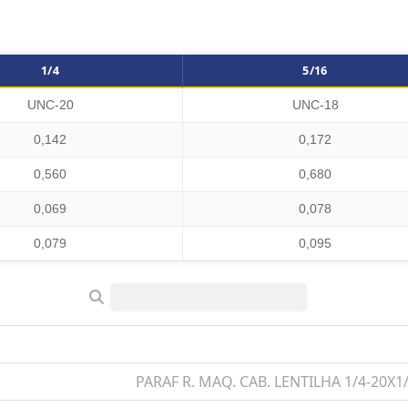
1/4
5/16
quina Cabeça Lentilha Fenda Simples Inox 304 (A2)
UNC-20
UNC-18
0,142
0,172
0,560
0,680
0,069
0,078
0,079
0,095
PARAF R. MAQ. CAB. LENTILHA 1/4-20X1/