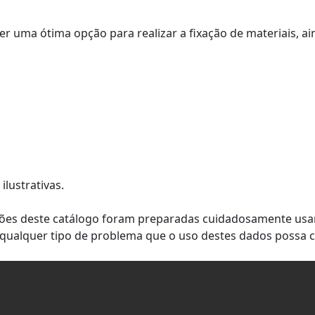
PARAF R. MAQ. CAB. LENTILHA 5/16-18X2
ser uma ótima opção para realizar a fixação de materiais, 
PARAF R. MAQ. CAB. LENTILHA 3/8-16X3/
PARAF R. MAQ. CAB. LENTILHA 3/8-16X1
PARAF R. MAQ. CAB. LENTILHA 3/8-16X1-1
PARAF R. MAQ. CAB. LENTILHA 3/8-16X1-1
PARAF R. MAQ. CAB. LENTILHA 3/8-16X2
lustrativas.
cações deste catálogo foram preparadas cuidadosamente u
qualquer tipo de problema que o uso destes dados possa c