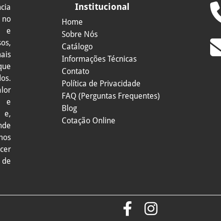
Institucional
cia
 no
Home
s e
Sobre Nós
os,
Catálogo
ais
Informações Técnicas
que
Contato
os.
Política de Privacidade
lor
FAQ (Perguntas Frequentes)
a e
Blog
 e,
Cotação Online
nde
amos
cer
 de