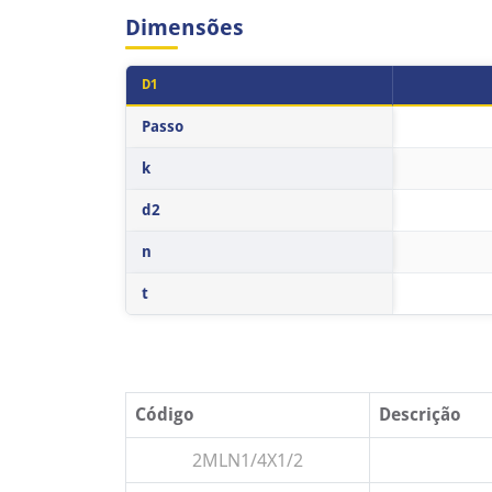
Dimensões
D1
Tabela de dimensões do produto Parafuso Rosca Ma
Passo
k
d2
n
t
Código
Descrição
2MLN1/4X1/2