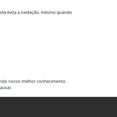
 304 (A2)
ainda evita a oxidação, mesmo quando
4 304 (A2)
 304 (A2)
/4 304 (A2)
/2 304 (A2)
 304 (A2)
sando nosso melhor conhecimento.
ausar.